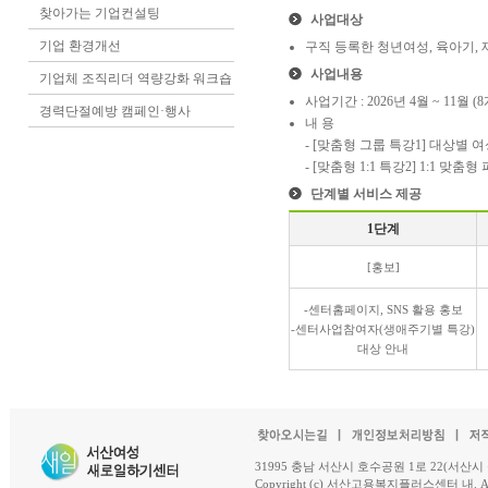
찾아가는 기업컨설팅
사업대상
기업 환경개선
구직 등록한 청년여성, 육아기,
사업내용
기업체 조직리더 역량강화 워크숍
사업기간 : 2026년 4월 ~ 11월 (
경력단절예방 캠페인·행사
내 용
- [맞춤형 그룹 특강1] 대상별 
- [맞춤형 1:1 특강2] 1:1 맞
단계별 서비스 제공
1단계
[홍보]
-센터홈페이지, SNS 활용 홍보
-센터사업참여자(생애주기별 특강)
대상 안내
31995 충남 서산시 호수공원 1로 22(서산시 석남동 18-
Copyright (c) 서산고용복지플러스센터 내. All R