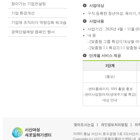
찾아가는 기업컨설팅
사업대상
기업 환경개선
구직 등록한 청년여성, 육아기,
사업내용
기업체 조직리더 역량강화 워크숍
사업기간 : 2026년 4월 ~ 11월 (
경력단절예방 캠페인·행사
내 용
- [맞춤형 그룹 특강1] 대상별 
- [맞춤형 1:1 특강2] 1:1 맞
단계별 서비스 제공
1단계
[홍보]
-센터홈페이지, SNS 활용 홍보
-센터사업참여자(생애주기별 특강)
대상 안내
31995 충남 서산시 호수공원 1로 22(서산시 석남동 18-
Copyright (c) 서산고용복지플러스센터 내. All R