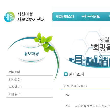
센터소식
센터소식
행사일정
전체 : 208 / 오늘 : 0
포토앨범
새일뉴스
No
208
서산여성새로일하기센터, 4