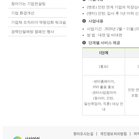
찾아가는 기업컨설팅
(멘토) 인턴 연계 기업의 직장상
기업 환경개선
(멘티) 인턴, 입사 후 1년 이
사업내용
기업체 조직리더 역량강화 워크숍
사업기간 : 2026년 2월 ~ 11월 (
경력단절예방 캠페인·행사
방 법 : 대면 및 비대면
단계별 서비스 제공
1단계
[홍보]
-센터홈페이지,
SNS 활용 홍보
인턴 
-센터사업참여자
포함
(동아리, 인턴,
알선취업자, 직훈) 대상 안
내