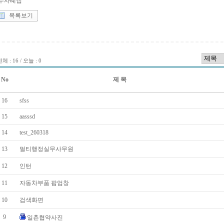
수사례집
목록보기
체 : 16 / 오늘 : 0
No
제 목
16
sfss
15
aasssd
14
test_260318
13
멀티행정실무사무원
12
인턴
11
자동차부품 팝업창
10
검색화면
9
일촌협약사진