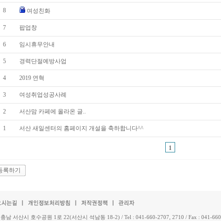
8
여성친화
7
팝업창
6
임시휴무안내
5
경력단절예방사업
4
2019 연혁
3
여성취업성공사례
2
서산맘 카페에 올라온 글..
1
서산 새일센터의 홈페이지 개설을 축하합니다^^
1
등록하기
 충남 서산시 호수공원 1로 22(서산시 석남동 18-2) / Tel : 041-660-2707, 2710 / Fax : 041-660