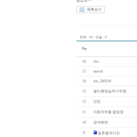
팝업창~~
목록보기
전체 : 16 / 오늘 : 0
No
16
sfss
15
aasssd
14
test_260318
13
멀티행정실무사무원
12
인턴
11
자동차부품 팝업창
10
검색화면
9
일촌협약사진