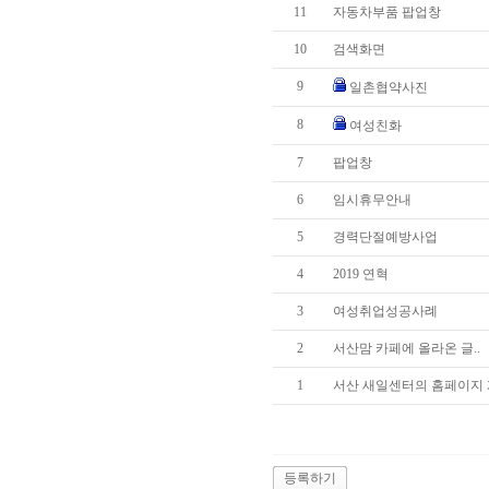
11
자동차부품 팝업창
10
검색화면
9
일촌협약사진
8
여성친화
7
팝업창
6
임시휴무안내
5
경력단절예방사업
4
2019 연혁
3
여성취업성공사례
2
서산맘 카페에 올라온 글..
1
서산 새일센터의 홈페이지 
등록하기