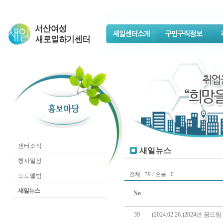
센터소식
새일뉴스
행사일정
전체 : 39 / 오늘 : 0
포토앨범
새일뉴스
No
39
(2024.02.26.)2024년