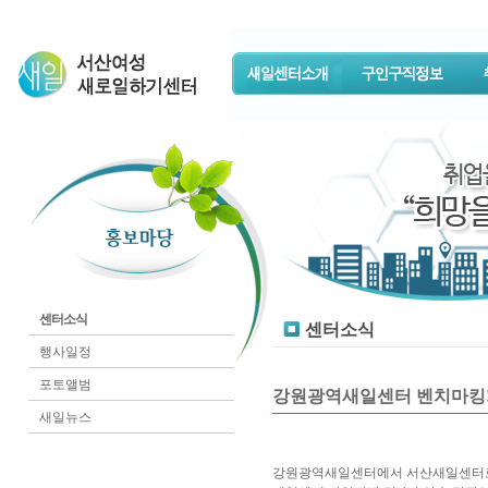
센터소식
센터소식
행사일정
포토앨범
강원광역새일센터 벤치마킹
새일뉴스
강원광역새일센터에서 서산새일센터로