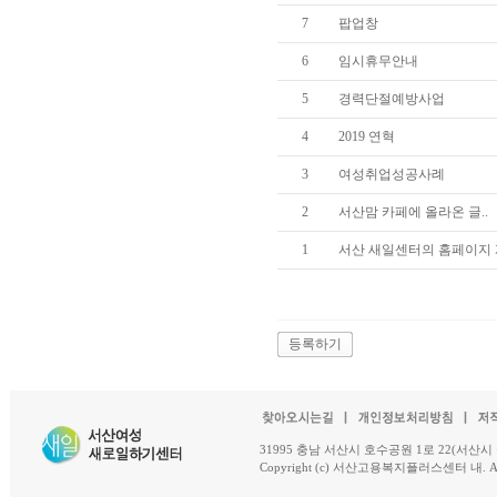
7
팝업창
6
임시휴무안내
5
경력단절예방사업
4
2019 연혁
3
여성취업성공사례
2
서산맘 카페에 올라온 글..
1
서산 새일센터의 홈페이지 
등록하기
31995 충남 서산시 호수공원 1로 22(서산시 석남동 18-
Copyright (c) 서산고용복지플러스센터 내. All R