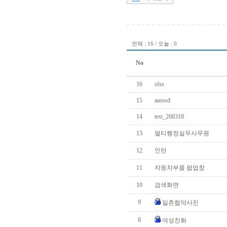
전체 : 16 / 오늘 : 0
No
16
sfss
15
aasssd
14
test_260318
13
멀티행정실무사무원
12
인턴
11
자동차부품 팝업창
10
검색화면
9
일촌협약사진
8
여성친화